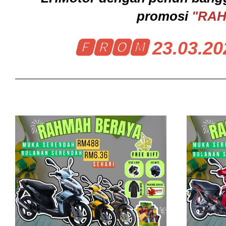
promosi
"RA
🅵🆁🅾🅼 23.03.20