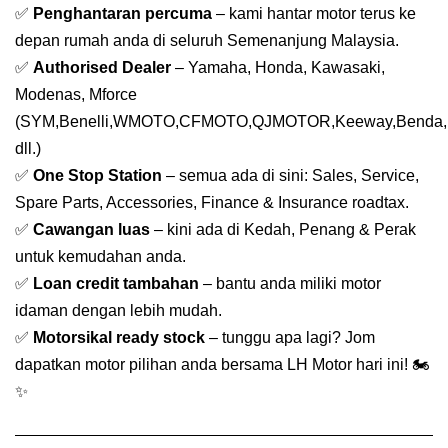
✅
Penghantaran percuma
– kami hantar motor terus ke
depan rumah anda di seluruh Semenanjung Malaysia.
✅
Authorised Dealer
– Yamaha, Honda, Kawasaki,
Modenas, Mforce
(SYM,Benelli,WMOTO,CFMOTO,QJMOTOR,Keeway,Benda,
dll.)
✅
One Stop Station
– semua ada di sini: Sales, Service,
Spare Parts, Accessories, Finance & Insurance roadtax.
✅
Cawangan luas
– kini ada di Kedah, Penang & Perak
untuk kemudahan anda.
✅
Loan credit tambahan
– bantu anda miliki motor
idaman dengan lebih mudah.
✅
Motorsikal ready stock
– tunggu apa lagi? Jom
dapatkan motor pilihan anda bersama LH Motor hari ini! 🏍️
✨