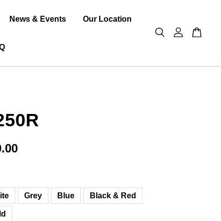
News & Events
Our Location
Q
250R
.00
ite
Grey
Blue
Black & Red
ld