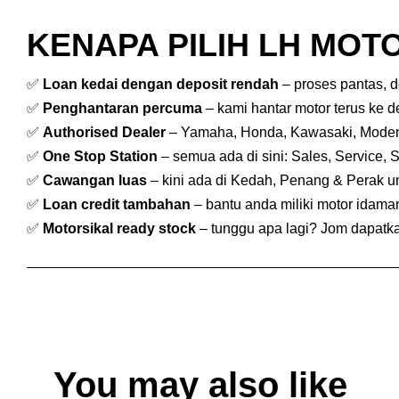
KENAPA PILIH LH MOTO
✅
Loan kedai dengan deposit rendah
– proses pantas, 
✅
Penghantaran percuma
– kami hantar motor terus ke 
✅
Authorised Dealer
– Yamaha, Honda, Kawasaki, Mode
✅
One Stop Station
– semua ada di sini: Sales, Service, 
✅
Cawangan luas
– kini ada di Kedah, Penang & Perak 
✅
Loan credit tambahan
– bantu anda miliki motor idam
✅
Motorsikal ready stock
– tunggu apa lagi? Jom dapatkan
You may also like