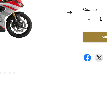
Quantity
-
AD