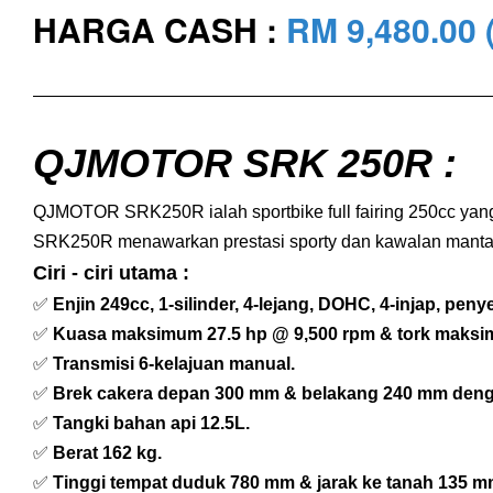
HARGA CASH :
RM 9,480
.00
QJMOTOR SRK 250R :
QJMOTOR SRK250R ialah sportbike full fairing 250cc yang 
SRK250R menawarkan prestasi sporty dan kawalan mantap
Ciri - ciri utama :
✅
Enjin 249cc, 1-silinder, 4-lejang, DOHC, 4-injap, peny
✅
Kuasa maksimum 27.5 hp @ 9,500 rpm & tork maksi
✅
Transmisi 6-kelajuan manual.
✅
Brek cakera depan 300 mm & belakang 240 mm deng
✅
Tangki bahan api 12.5L.
✅
Berat 162 kg.
✅
Tinggi tempat duduk 780 mm & jarak ke tanah 135 m