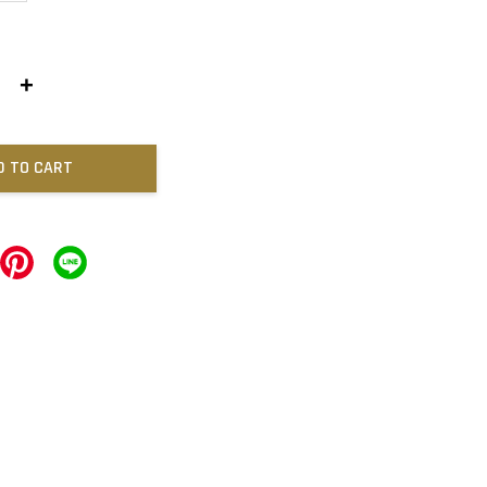
+
D TO CART