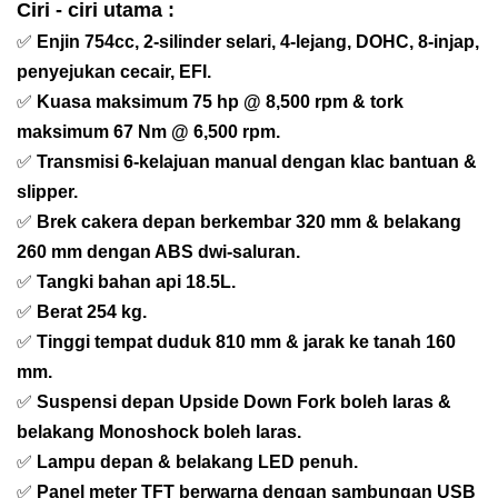
Ciri - ciri utama :
✅
Enjin 754cc, 2-silinder selari, 4-lejang, DOHC, 8-injap,
penyejukan cecair, EFI.
✅
Kuasa maksimum 75 hp @ 8,500 rpm & tork
maksimum 67 Nm @ 6,500 rpm.
✅
Transmisi 6-kelajuan manual dengan klac bantuan &
slipper.
✅
Brek cakera depan berkembar 320 mm & belakang
260 mm dengan ABS dwi-saluran.
✅
Tangki bahan api 18.5L.
✅
Berat 254 kg.
✅
Tinggi tempat duduk 810 mm & jarak ke tanah 160
mm.
✅
Suspensi depan Upside Down Fork boleh laras &
belakang Monoshock boleh laras.
✅
Lampu depan & belakang LED penuh.
✅
Panel meter TFT berwarna dengan sambungan USB