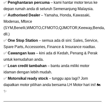
✅
Penghantaran percuma
– kami hantar motor terus ke
depan rumah anda di seluruh Semenanjung Malaysia.
✅
Authorised Dealer
– Yamaha, Honda, Kawasaki,
Modenas, Mforce
(SYM,Benelli,WMOTO,CFMOTO,QJMOTOR,Keeway,Benda,
dll.)
✅
One Stop Station
– semua ada di sini: Sales, Service,
Spare Parts, Accessories, Finance & Insurance roadtax.
✅
Cawangan luas
– kini ada di Kedah, Penang & Perak
untuk kemudahan anda.
✅
Loan credit tambahan
– bantu anda miliki motor
idaman dengan lebih mudah.
✅
Motorsikal ready stock
– tunggu apa lagi? Jom
dapatkan motor pilihan anda bersama LH Motor hari ini! 🏍️
✨