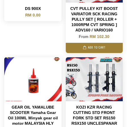
DS 900X
CVT PULLEY KIT BOOST
VARIATOR SCK RACING
RM 0.00
PULLY SET [ ROLLER +
1000RPM CVT SPRING ]
ADV160 / VARIO160
From
RM 102.30
ADD TO CART
GEAR OIL YAMALUBE
KOZI KZR RACING
SCOOTER Yamaha Gear
CUTTING STD FRONT
Oil 100ML Minyak gear oil
FORK STD SET RS150
motor MALAYSIA HLY
RSX150 UNCLESPANAR