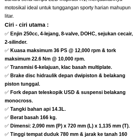
motosikal ideal untuk tunggangan sporty harian mahupun
litar.
Ciri - ciri utama :
✅
Enjin 250cc, 4-lejang, 8-valve, DOHC, sejukan cecair,
2-silinder.
✅
Kuasa maksimum 36 PS @ 12,000 rpm & tork
maksimum 22.6 Nm @ 10,000 rpm.
✅
Transmisi 6-kelajuan, klac basah multiplate.
✅
Brake disc hidraulik depan dwipiston & belakang
piston tunggal.
✅
Fork depan teleskopik USD & suspensi belakang
monocross.
✅
Tangki bahan api 14.3L.
✅
Berat basah 166 kg.
✅
Dimensi: 2,090 mm (P) x 720 mm (L) x 1,135 mm (T).
✅
Tinggi tempat duduk 780 mm & jarak ke tanah 160