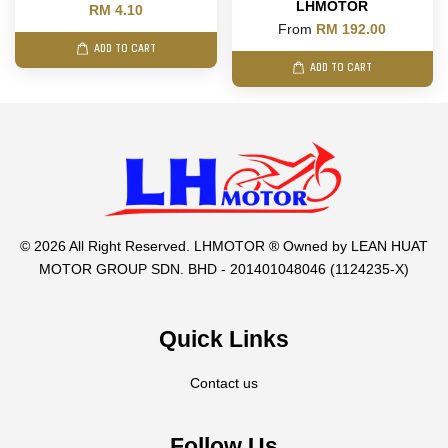
LHMOTOR
RM 4.10
From
RM 192.00
ADD TO CART
ADD TO CART
© 2026 All Right Reserved. LHMOTOR ® Owned by LEAN HUAT
MOTOR GROUP SDN. BHD - 201401048046 (1124235-X)
Quick Links
Contact us
Follow Us