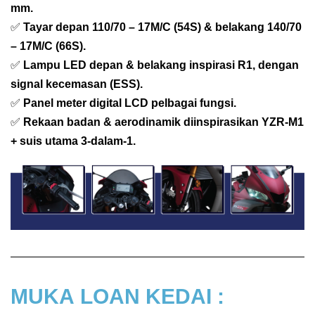
mm.
✅
Tayar depan 110/70 – 17M/C (54S) & belakang 140/70
– 17M/C (66S).
✅
Lampu LED depan & belakang inspirasi R1, dengan
signal kecemasan (ESS).
✅
Panel meter digital LCD pelbagai fungsi.
✅
Rekaan badan & aerodinamik diinspirasikan YZR-M1
+ suis utama 3-dalam-1.
MUKA
LOAN KEDAI :