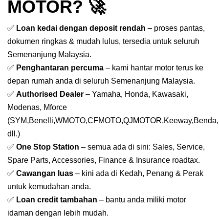
MOTOR? 🚀
✅
Loan kedai dengan deposit rendah
– proses pantas,
dokumen ringkas & mudah lulus, tersedia untuk seluruh
Semenanjung Malaysia.
✅
Penghantaran percuma
– kami hantar motor terus ke
depan rumah anda di seluruh Semenanjung Malaysia.
✅
Authorised Dealer
– Yamaha, Honda, Kawasaki,
Modenas, Mforce
(SYM,Benelli,WMOTO,CFMOTO,QJMOTOR,Keeway,Benda,
dll.)
✅
One Stop Station
– semua ada di sini: Sales, Service,
Spare Parts, Accessories, Finance & Insurance roadtax.
✅
Cawangan luas
– kini ada di Kedah, Penang & Perak
untuk kemudahan anda.
✅
Loan credit tambahan
– bantu anda miliki motor
idaman dengan lebih mudah.