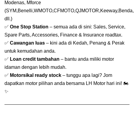
Modenas, Mforce
(SYM,Benelli,WMOTO,CFMOTO,QJMOTOR,Keeway,Benda,
dll.)
✅
One Stop Station
– semua ada di sini: Sales, Service,
Spare Parts, Accessories, Finance & Insurance roadtax.
✅
Cawangan luas
– kini ada di Kedah, Penang & Perak
untuk kemudahan anda.
✅
Loan credit tambahan
– bantu anda miliki motor
idaman dengan lebih mudah.
✅
Motorsikal ready stock
– tunggu apa lagi? Jom
dapatkan motor pilihan anda bersama LH Motor hari ini! 🏍️
✨