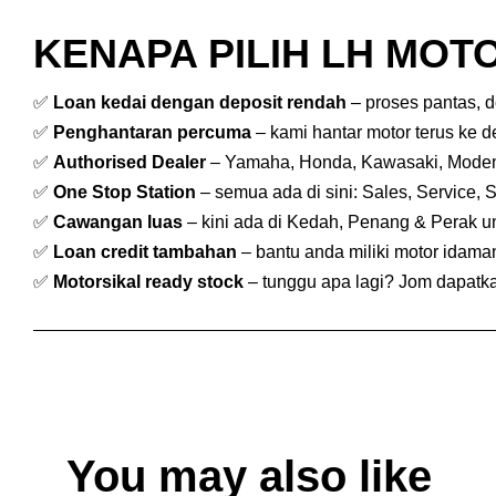
KENAPA PILIH LH MOTO
✅
Loan kedai dengan deposit rendah
– proses pantas, 
✅
Penghantaran percuma
– kami hantar motor terus ke 
✅
Authorised Dealer
– Yamaha, Honda, Kawasaki, Mode
✅
One Stop Station
– semua ada di sini: Sales, Service, 
✅
Cawangan luas
– kini ada di Kedah, Penang & Perak 
✅
Loan credit tambahan
– bantu anda miliki motor idam
✅
Motorsikal ready stock
– tunggu apa lagi? Jom dapatkan
You may also like