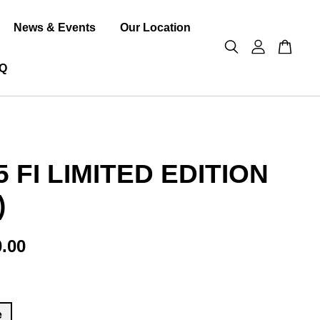
News & Events
Our Location
Q
 FI LIMITED EDITION
)
.00
e