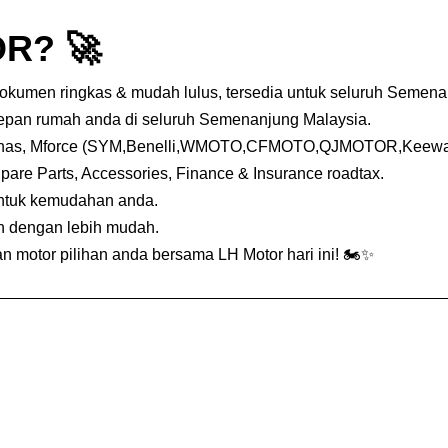
R? 🚀
dokumen ringkas & mudah lulus, tersedia untuk seluruh Semena
depan rumah anda di seluruh Semenanjung Malaysia.
nas, Mforce (SYM,Benelli,WMOTO,CFMOTO,QJMOTOR,Keeway,
Spare Parts, Accessories, Finance & Insurance roadtax.
untuk kemudahan anda.
an dengan lebih mudah.
 motor pilihan anda bersama LH Motor hari ini! 🏍️✨