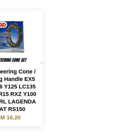
eering Cone /
g Handle EX5
6 Y125 LC135
R15 RXZ Y100
SRL LAGENDA
AT RS150
M 16.20