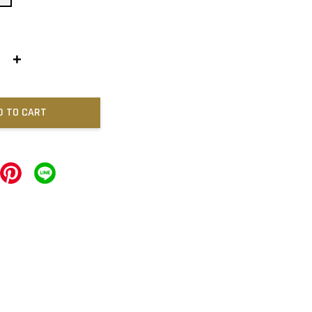
+
D TO CART