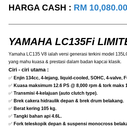
HARGA CASH :
RM 10,080.0
YAMAHA LC135Fi LIMITE
Yamaha LC135 V8 ialah versi generasi terkini model 135LC
yang mahu kuasa & prestasi dalam badan kapcai klasik.
Ciri - ciri utama :
✅
Enjin 134cc, 4-lejang, liquid-cooled, SOHC, 4-valve, Fu
✅
Kuasa maksimum 12.6 PS @ 8,000 rpm & tork maks 1
✅
Transmisi 4-kelajuan (auto clutch type).
✅
Brek cakera hidraulik depan & brek drum belakang.
✅
Berat kering 105 kg.
✅
Tangki bahan api 4.6L.
✅
Fork teleskopik depan & suspensi monocross belak