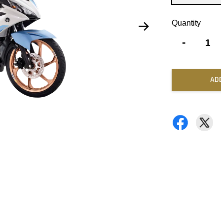
Quantity
-
AD