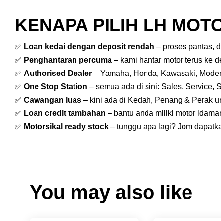
KENAPA PILIH LH MOTO
✅
Loan kedai dengan deposit rendah
– proses pantas, 
✅
Penghantaran percuma
– kami hantar motor terus ke 
✅
Authorised Dealer
– Yamaha, Honda, Kawasaki, Mode
✅
One Stop Station
– semua ada di sini: Sales, Service, 
✅
Cawangan luas
– kini ada di Kedah, Penang & Perak 
✅
Loan credit tambahan
– bantu anda miliki motor idam
✅
Motorsikal ready stock
– tunggu apa lagi? Jom dapatkan
You may also like