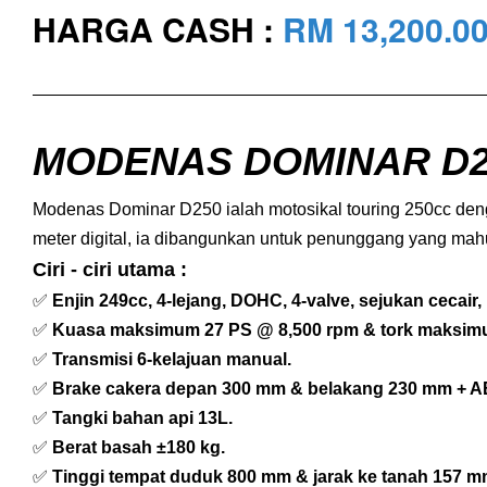
HARGA CASH :
RM 13,200.0
MODENAS DOMINAR D2
Modenas Dominar D250 ialah motosikal touring 250cc den
meter digital, ia dibangunkan untuk penunggang yang mahu
Ciri - ciri utama :
✅
Enjin 249cc, 4-lejang, DOHC, 4-valve, sejukan cecair, 
✅
Kuasa maksimum 27 PS @ 8,500 rpm & tork maksimu
✅
Transmisi 6-kelajuan manual.
✅
Brake cakera depan 300 mm & belakang 230 mm + A
✅
Tangki bahan api 13L.
✅
Berat basah ±180 kg.
✅
Tinggi tempat duduk 800 mm & jarak ke tanah 157 m