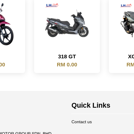
318 GT
X
00
RM 0.00
RM
Quick Links
Contact us
T MOTOR GROUP SDN. BHD -