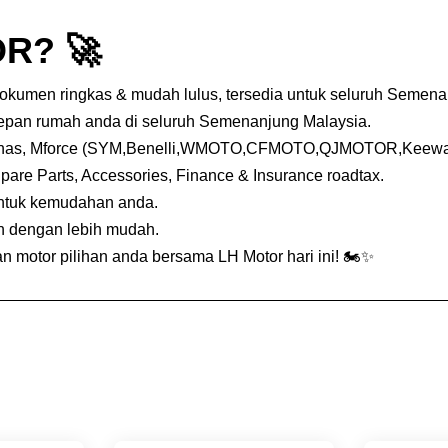
R? 🚀
dokumen ringkas & mudah lulus, tersedia untuk seluruh Semena
depan rumah anda di seluruh Semenanjung Malaysia.
nas, Mforce (SYM,Benelli,WMOTO,CFMOTO,QJMOTOR,Keeway,
Spare Parts, Accessories, Finance & Insurance roadtax.
untuk kemudahan anda.
an dengan lebih mudah.
 motor pilihan anda bersama LH Motor hari ini! 🏍️✨