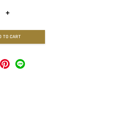
+
D TO CART