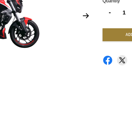
Quantity
-
AD