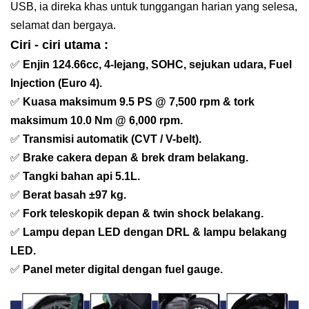
USB, ia direka khas untuk tunggangan harian yang selesa,
selamat dan bergaya.
Ciri - ciri utama :
✅
Enjin 124.66cc, 4-lejang, SOHC, sejukan udara, Fuel
Injection (Euro 4).
✅
Kuasa maksimum 9.5 PS @ 7,500 rpm & tork
maksimum 10.0 Nm @ 6,000 rpm.
✅
Transmisi automatik (CVT / V-belt).
✅
Brake cakera depan & brek dram belakang.
✅
Tangki bahan api 5.1L.
✅
Berat basah ±97 kg.
✅
Fork teleskopik depan & twin shock belakang.
✅
Lampu depan LED dengan DRL & lampu belakang
LED.
✅
Panel meter digital dengan fuel gauge.