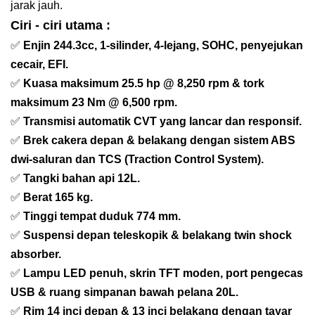
jarak jauh.
Ciri - ciri utama :
✅
Enjin 244.3cc, 1-silinder, 4-lejang, SOHC, penyejukan
cecair, EFI.
✅
Kuasa maksimum 25.5 hp @ 8,250 rpm & tork
maksimum 23 Nm @ 6,500 rpm.
✅
Transmisi automatik CVT yang lancar dan responsif.
✅
Brek cakera depan & belakang dengan sistem ABS
dwi-saluran dan TCS (Traction Control System).
✅
Tangki bahan api 12L.
✅
Berat 165 kg.
✅
Tinggi tempat duduk 774 mm.
✅
Suspensi depan teleskopik & belakang twin shock
absorber.
✅
Lampu LED penuh, skrin TFT moden, port pengecas
USB & ruang simpanan bawah pelana 20L.
✅
Rim 14 inci depan & 13 inci belakang dengan tayar