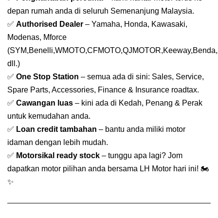
depan rumah anda di seluruh Semenanjung Malaysia.
✅
Authorised Dealer
– Yamaha, Honda, Kawasaki,
Modenas, Mforce
(SYM,Benelli,WMOTO,CFMOTO,QJMOTOR,Keeway,Benda,
dll.)
✅
One Stop Station
– semua ada di sini: Sales, Service,
Spare Parts, Accessories, Finance & Insurance roadtax.
✅
Cawangan luas
– kini ada di Kedah, Penang & Perak
untuk kemudahan anda.
✅
Loan credit tambahan
– bantu anda miliki motor
idaman dengan lebih mudah.
✅
Motorsikal ready stock
– tunggu apa lagi? Jom
dapatkan motor pilihan anda bersama LH Motor hari ini! 🏍️
✨