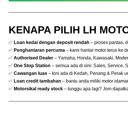
KENAPA PILIH LH MOTO
✅
Loan kedai dengan deposit rendah
– proses pantas, 
✅
Penghantaran percuma
– kami hantar motor terus ke 
✅
Authorised Dealer
– Yamaha, Honda, Kawasaki, Mode
✅
One Stop Station
– semua ada di sini: Sales, Service, 
✅
Cawangan luas
– kini ada di Kedah, Penang & Perak 
✅
Loan credit tambahan
– bantu anda miliki motor idam
✅
Motorsikal ready stock
– tunggu apa lagi? Jom dapatkan