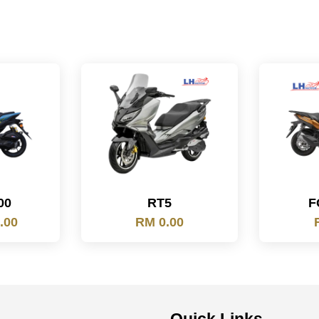
00
RT5
F
.00
RM 0.00
Quick Links