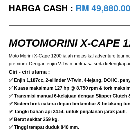
HARGA CASH :
RM 49,880
.0
MOTOMORINI X-CAPE 1
Moto Morini X-Cape 1200 ialah motosikal adventure touri
premium. Dengan enjin V-Twin berkuasa serta kelengkapan 
Ciri - ciri utama :
✅ Enjin 1,187cc, 2-silinder V-Twin, 4-lejang, DOHC, peny
✅ Kuasa maksimum 127 hp @ 8,750 rpm & tork maksi
✅ Transmisi manual 6-kelajuan dengan Slipper Clutch &
✅ Sistem brek cakera depan berkembar & belakang tu
✅ Tangki bahan api 24.5L untuk perjalanan jarak jauh.
✅ Berat sekitar 259 kg.
✅ Tinggi tempat duduk 840 mm.