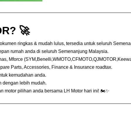
R? 🚀
dokumen ringkas & mudah lulus, tersedia untuk seluruh Semena
depan rumah anda di seluruh Semenanjung Malaysia.
nas, Mforce (SYM,Benelli,WMOTO,CFMOTO,QJMOTOR,Keeway,
Spare Parts, Accessories, Finance & Insurance roadtax.
untuk kemudahan anda.
an dengan lebih mudah.
 motor pilihan anda bersama LH Motor hari ini! 🏍️✨