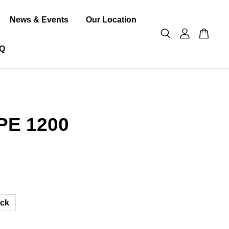
News & Events
Our Location
Q
PE 1200
ack