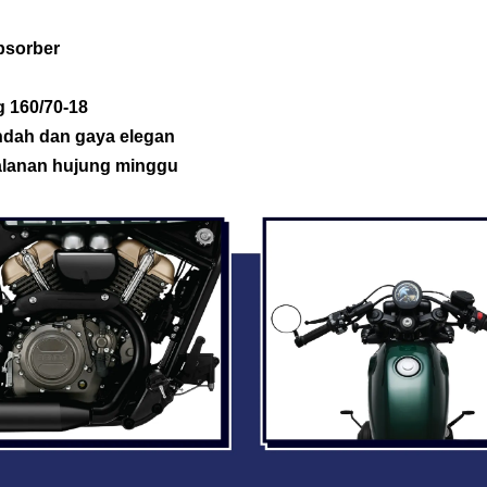
bsorber
g 160/70-18
ndah dan gaya elegan
jalanan hujung minggu