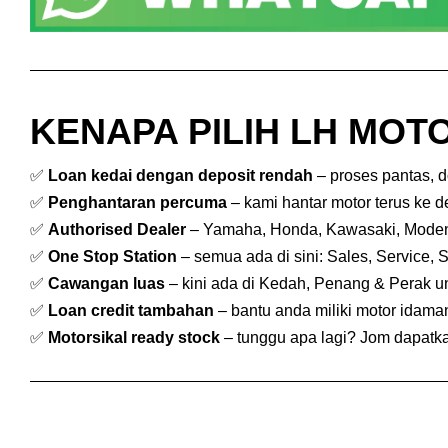
KENAPA PILIH LH MOTO
✅
Loan kedai dengan deposit rendah
– proses pantas, 
✅
Penghantaran percuma
– kami hantar motor terus ke 
✅
Authorised Dealer
– Yamaha, Honda, Kawasaki, Mode
✅
One Stop Station
– semua ada di sini: Sales, Service, 
✅
Cawangan luas
– kini ada di Kedah, Penang & Perak 
✅
Loan credit tambahan
– bantu anda miliki motor idam
✅
Motorsikal ready stock
– tunggu apa lagi? Jom dapatkan