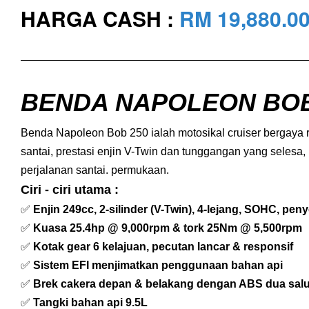
HARGA CASH :
RM 19,880
.0
BENDA NAPOLEON BOB 
Benda Napoleon Bob 250 ialah motosikal cruiser bergaya 
santai, prestasi enjin V-Twin dan tunggangan yang sele
perjalanan santai. permukaan.
Ciri - ciri utama :
✅
Enjin 249cc, 2-silinder (V-Twin), 4-lejang, SOHC, peny
✅
Kuasa 25.4hp @ 9,000rpm & tork 25Nm @ 5,500rpm
✅
Kotak gear 6 kelajuan, pecutan lancar & responsif
✅
Sistem EFI menjimatkan penggunaan bahan api
✅
Brek cakera depan & belakang dengan ABS dua sal
✅
Tangki bahan api 9.5L