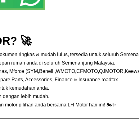
R? 🚀
dokumen ringkas & mudah lulus, tersedia untuk seluruh Semena
depan rumah anda di seluruh Semenanjung Malaysia.
nas, Mforce (SYM,Benelli,WMOTO,CFMOTO,QJMOTOR,Keeway,
Spare Parts, Accessories, Finance & Insurance roadtax.
untuk kemudahan anda.
an dengan lebih mudah.
 motor pilihan anda bersama LH Motor hari ini! 🏍️✨