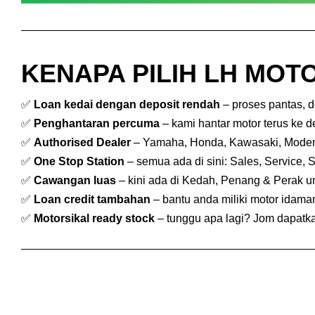
KENAPA PILIH LH MOTO
✅
Loan kedai dengan deposit rendah
– proses pantas, 
✅
Penghantaran percuma
– kami hantar motor terus ke 
✅
Authorised Dealer
– Yamaha, Honda, Kawasaki, Mode
✅
One Stop Station
– semua ada di sini: Sales, Service, 
✅
Cawangan luas
– kini ada di Kedah, Penang & Perak 
✅
Loan credit tambahan
– bantu anda miliki motor idam
✅
Motorsikal ready stock
– tunggu apa lagi? Jom dapatkan