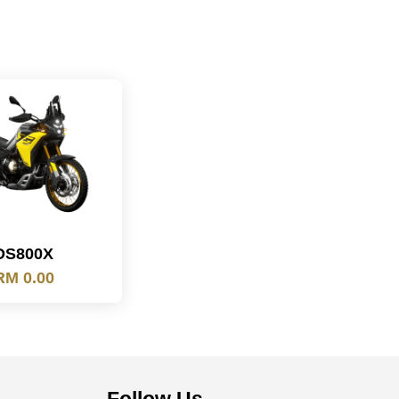
DS800X
RM 0.00
Follow Us