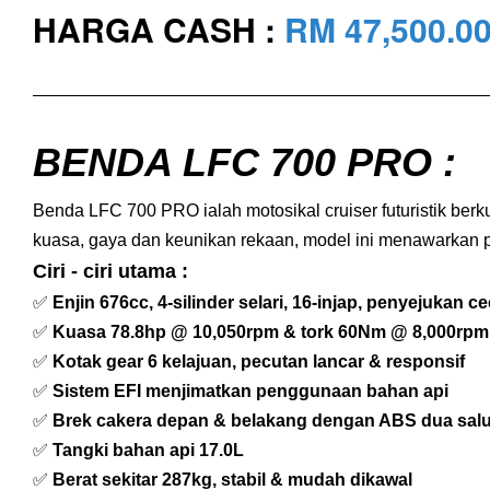
HARGA CASH :
RM 47,500
.0
BENDA LFC 700 PRO :
Benda LFC 700 PRO ialah motosikal cruiser futuristik be
kuasa, gaya dan keunikan rekaan, model ini menawarkan p
Ciri - ciri utama :
✅
Enjin 676cc, 4-silinder selari, 16-injap, penyejukan ce
✅
Kuasa 78.8hp @ 10,050rpm & tork 60Nm @ 8,000rpm
✅
Kotak gear 6 kelajuan, pecutan lancar & responsif
✅
Sistem EFI menjimatkan penggunaan bahan api
✅
Brek cakera depan & belakang dengan ABS dua sal
✅
Tangki bahan api 17.0L
✅
Berat sekitar 287kg, stabil & mudah dikawal