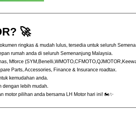
R? 🚀
dokumen ringkas & mudah lulus, tersedia untuk seluruh Semena
depan rumah anda di seluruh Semenanjung Malaysia.
nas, Mforce (SYM,Benelli,WMOTO,CFMOTO,QJMOTOR,Keeway,
Spare Parts, Accessories, Finance & Insurance roadtax.
untuk kemudahan anda.
an dengan lebih mudah.
 motor pilihan anda bersama LH Motor hari ini! 🏍️✨