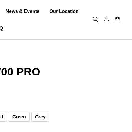
News & Events
Our Location
Q
700 PRO
ld
Green
Grey