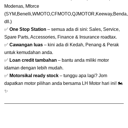
Modenas, Mforce
(SYM,Benelli,WMOTO,CFMOTO,QJMOTOR,Keeway,Benda,
dll.)
✅
One Stop Station
– semua ada di sini: Sales, Service,
Spare Parts, Accessories, Finance & Insurance roadtax.
✅
Cawangan luas
– kini ada di Kedah, Penang & Perak
untuk kemudahan anda.
✅
Loan credit tambahan
– bantu anda miliki motor
idaman dengan lebih mudah.
✅
Motorsikal ready stock
– tunggu apa lagi? Jom
dapatkan motor pilihan anda bersama LH Motor hari ini! 🏍️
✨