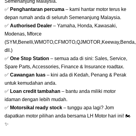
Semenanjung Malaysia.
✅
Penghantaran percuma
– kami hantar motor terus ke
depan rumah anda di seluruh Semenanjung Malaysia.
✅
Authorised Dealer
– Yamaha, Honda, Kawasaki,
Modenas, Mforce
(SYM,Benelli,WMOTO,CFMOTO,QJMOTOR,Keeway,Benda,
dll.)
✅
One Stop Station
– semua ada di sini: Sales, Service,
Spare Parts, Accessories, Finance & Insurance roadtax.
✅
Cawangan luas
– kini ada di Kedah, Penang & Perak
untuk kemudahan anda.
✅
Loan credit tambahan
– bantu anda miliki motor
idaman dengan lebih mudah.
✅
Motorsikal ready stock
– tunggu apa lagi? Jom
dapatkan motor pilihan anda bersama LH Motor hari ini! 🏍️
✨