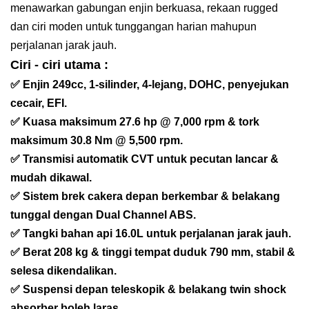
menawarkan gabungan enjin berkuasa, rekaan rugged
dan ciri moden untuk tunggangan harian mahupun
perjalanan jarak jauh.
Ciri - ciri utama :
✅ Enjin 249cc, 1-silinder, 4-lejang, DOHC, penyejukan
cecair, EFI.
✅ Kuasa maksimum 27.6 hp @ 7,000 rpm & tork
maksimum 30.8 Nm @ 5,500 rpm.
✅ Transmisi automatik CVT untuk pecutan lancar &
mudah dikawal.
✅ Sistem brek cakera depan berkembar & belakang
tunggal dengan Dual Channel ABS.
✅ Tangki bahan api 16.0L untuk perjalanan jarak jauh.
✅ Berat 208 kg & tinggi tempat duduk 790 mm, stabil &
selesa dikendalikan.
✅ Suspensi depan teleskopik & belakang twin shock
absorber boleh laras.