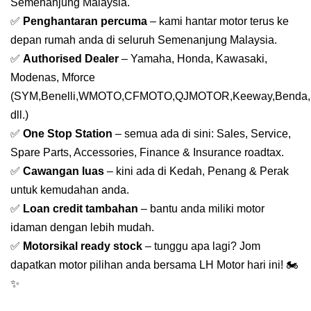
Semenanjung Malaysia.
✅
Penghantaran percuma
– kami hantar motor terus ke
depan rumah anda di seluruh Semenanjung Malaysia.
✅
Authorised Dealer
– Yamaha, Honda, Kawasaki,
Modenas, Mforce
(SYM,Benelli,WMOTO,CFMOTO,QJMOTOR,Keeway,Benda,
dll.)
✅
One Stop Station
– semua ada di sini: Sales, Service,
Spare Parts, Accessories, Finance & Insurance roadtax.
✅
Cawangan luas
– kini ada di Kedah, Penang & Perak
untuk kemudahan anda.
✅
Loan credit tambahan
– bantu anda miliki motor
idaman dengan lebih mudah.
✅
Motorsikal ready stock
– tunggu apa lagi? Jom
dapatkan motor pilihan anda bersama LH Motor hari ini! 🏍️
✨