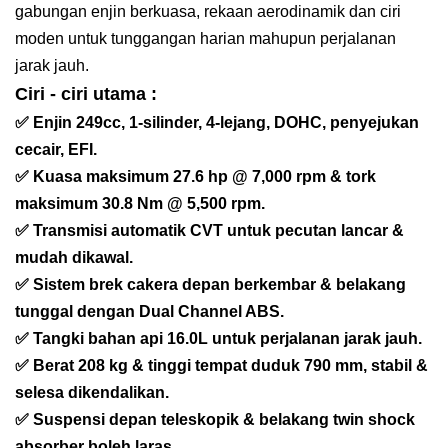
gabungan enjin berkuasa, rekaan aerodinamik dan ciri
moden untuk tunggangan harian mahupun perjalanan
jarak jauh.
Ciri - ciri utama :
✅ Enjin 249cc, 1-silinder, 4-lejang, DOHC, penyejukan
cecair, EFI.
✅ Kuasa maksimum 27.6 hp @ 7,000 rpm & tork
maksimum 30.8 Nm @ 5,500 rpm.
✅ Transmisi automatik CVT untuk pecutan lancar &
mudah dikawal.
✅ Sistem brek cakera depan berkembar & belakang
tunggal dengan Dual Channel ABS.
✅ Tangki bahan api 16.0L untuk perjalanan jarak jauh.
✅ Berat 208 kg & tinggi tempat duduk 790 mm, stabil &
selesa dikendalikan.
✅ Suspensi depan teleskopik & belakang twin shock
absorber boleh laras.