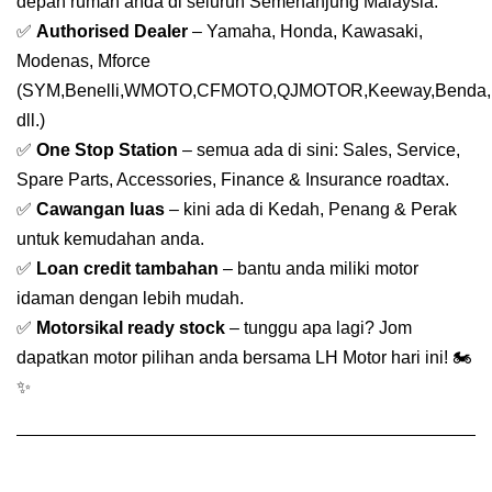
depan rumah anda di seluruh Semenanjung Malaysia.
✅
Authorised Dealer
– Yamaha, Honda, Kawasaki,
Modenas, Mforce
(SYM,Benelli,WMOTO,CFMOTO,QJMOTOR,Keeway,Benda,
dll.)
✅
One Stop Station
– semua ada di sini: Sales, Service,
Spare Parts, Accessories, Finance & Insurance roadtax.
✅
Cawangan luas
– kini ada di Kedah, Penang & Perak
untuk kemudahan anda.
✅
Loan credit tambahan
– bantu anda miliki motor
idaman dengan lebih mudah.
✅
Motorsikal ready stock
– tunggu apa lagi? Jom
dapatkan motor pilihan anda bersama LH Motor hari ini! 🏍️
✨