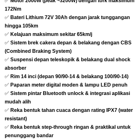
✅
Motor 2000W (peak ~3200W) dengan tork maksimum
172Nm
✅
Bateri Lithium 72V 30Ah dengan jarak tunggangan
hingga 105km
✅
Kelajuan maksimum sekitar 65km/j
✅
Sistem brek cakera depan & belakang dengan CBS
(Combined Braking System)
✅
Suspensi depan teleskopik & belakang dual shock
absorber
✅
Rim 14 inci (depan 90/90-14 & belakang 100/90-14)
✅
Paparan meter digital moden & lampu LED penuh
✅
Sistem pintar Bluetooth unlock & integrasi aplikasi
mudah alih
✅
Reka bentuk tahan cuaca dengan rating IPX7 (water
resistant)
✅
Reka bentuk step-through ringan & praktikal untuk
penunggang bandar