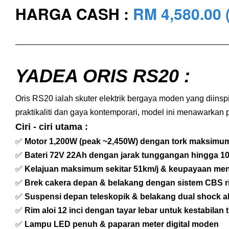
HARGA CASH :
RM 4,580
.00
YADEA ORIS RS20 :
Oris RS20 ialah skuter elektrik bergaya moden yang diin
praktikaliti dan gaya kontemporari, model ini menawarkan
Ciri - ciri utama :
✅
Motor 1,200W (peak ~2,450W) dengan tork maksim
✅
Bateri 72V 22Ah dengan jarak tunggangan hingga 1
✅
Kelajuan maksimum sekitar 51km/j & keupayaan men
✅
Brek cakera depan & belakang dengan sistem CBS r
✅
Suspensi depan teleskopik & belakang dual shock a
✅
Rim aloi 12 inci dengan tayar lebar untuk kestabilan t
✅
Lampu LED penuh & paparan meter digital moden