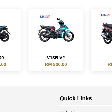
00
V13R V2
.00
RM 800.00
R
Quick Links