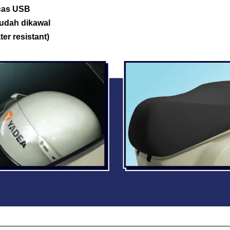
cas USB
mudah dikawal
er resistant)