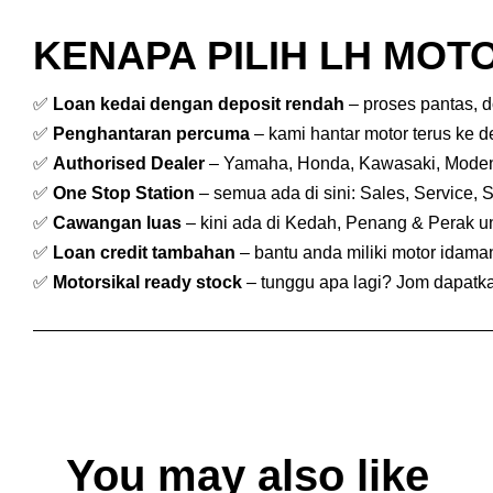
KENAPA PILIH LH MOTO
✅
Loan kedai dengan deposit rendah
– proses pantas, 
✅
Penghantaran percuma
– kami hantar motor terus ke 
✅
Authorised Dealer
– Yamaha, Honda, Kawasaki, Mode
✅
One Stop Station
– semua ada di sini: Sales, Service, 
✅
Cawangan luas
– kini ada di Kedah, Penang & Perak 
✅
Loan credit tambahan
– bantu anda miliki motor idam
✅
Motorsikal ready stock
– tunggu apa lagi? Jom dapatkan
You may also like