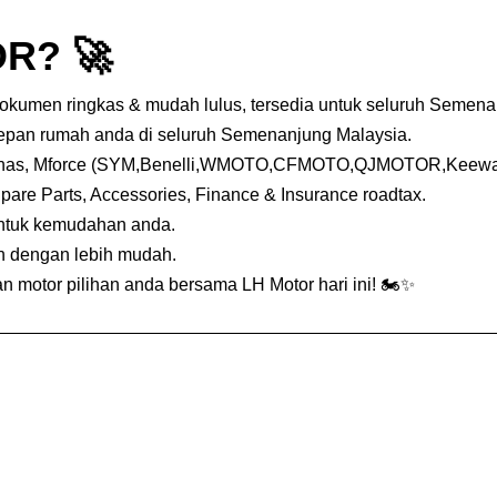
R? 🚀
dokumen ringkas & mudah lulus, tersedia untuk seluruh Semena
depan rumah anda di seluruh Semenanjung Malaysia.
nas, Mforce (SYM,Benelli,WMOTO,CFMOTO,QJMOTOR,Keeway,
Spare Parts, Accessories, Finance & Insurance roadtax.
untuk kemudahan anda.
an dengan lebih mudah.
 motor pilihan anda bersama LH Motor hari ini! 🏍️✨