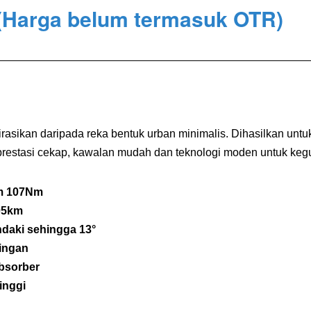
(Harga belum termasuk OTR)
spirasikan daripada reka bentuk urban minimalis. Dihasilkan 
 prestasi cekap, kawalan mudah dan teknologi moden untuk keg
um 107Nm
05km
daki sehingga 13°
ingan
bsorber
inggi