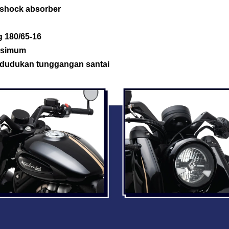
 shock absorber
g 180/65-16
ksimum
edudukan tunggangan santai