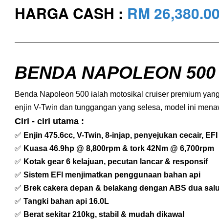
HARGA CASH :
RM 26,380
.0
BENDA NAPOLEON 500 
Benda Napoleon 500 ialah motosikal cruiser premium yang
enjin V-Twin dan tunggangan yang selesa, model ini mena
Ciri - ciri utama :
✅
Enjin 475.6cc, V-Twin, 8-injap, penyejukan cecair, EFI
✅
Kuasa 46.9hp @ 8,800rpm & tork 42Nm @ 6,700rpm
✅
Kotak gear 6 kelajuan, pecutan lancar & responsif
✅
Sistem EFI menjimatkan penggunaan bahan api
✅
Brek cakera depan & belakang dengan ABS dua sal
✅
Tangki bahan api 16.0L
✅
Berat sekitar 210kg, stabil & mudah dikawal