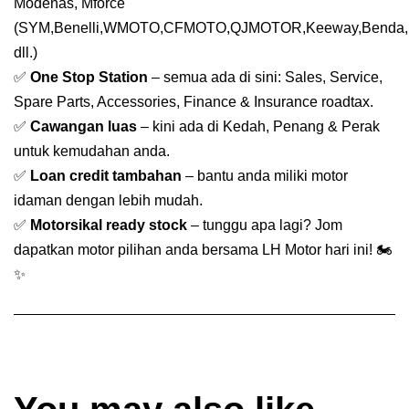
Modenas, Mforce
(SYM,Benelli,WMOTO,CFMOTO,QJMOTOR,Keeway,Benda,
dll.)
✅
One Stop Station
– semua ada di sini: Sales, Service,
Spare Parts, Accessories, Finance & Insurance roadtax.
✅
Cawangan luas
– kini ada di Kedah, Penang & Perak
untuk kemudahan anda.
✅
Loan credit tambahan
– bantu anda miliki motor
idaman dengan lebih mudah.
✅
Motorsikal ready stock
– tunggu apa lagi? Jom
dapatkan motor pilihan anda bersama LH Motor hari ini! 🏍️
✨