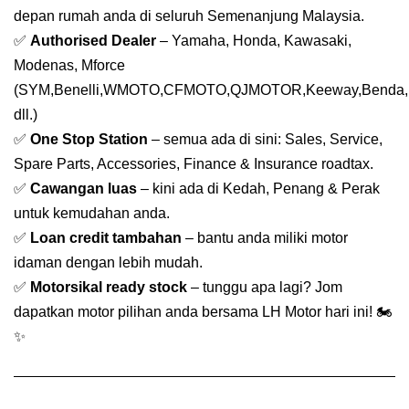
depan rumah anda di seluruh Semenanjung Malaysia.
✅
Authorised Dealer
– Yamaha, Honda, Kawasaki,
Modenas, Mforce
(SYM,Benelli,WMOTO,CFMOTO,QJMOTOR,Keeway,Benda,
dll.)
✅
One Stop Station
– semua ada di sini: Sales, Service,
Spare Parts, Accessories, Finance & Insurance roadtax.
✅
Cawangan luas
– kini ada di Kedah, Penang & Perak
untuk kemudahan anda.
✅
Loan credit tambahan
– bantu anda miliki motor
idaman dengan lebih mudah.
✅
Motorsikal ready stock
– tunggu apa lagi? Jom
dapatkan motor pilihan anda bersama LH Motor hari ini! 🏍️
✨