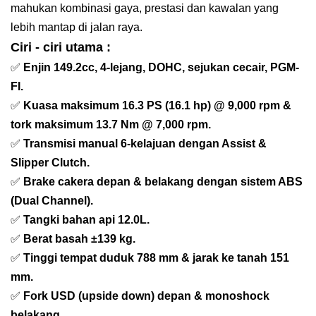
mahukan kombinasi gaya, prestasi dan kawalan yang
lebih mantap di jalan raya.
Ciri - ciri utama :
✅
Enjin 149.2cc, 4-lejang, DOHC, sejukan cecair, PGM-
FI.
✅
Kuasa maksimum 16.3 PS (16.1 hp) @ 9,000 rpm &
tork maksimum 13.7 Nm @ 7,000 rpm.
✅
Transmisi manual 6-kelajuan dengan Assist &
Slipper Clutch.
✅
Brake cakera depan & belakang dengan sistem ABS
(Dual Channel).
✅
Tangki bahan api 12.0L.
✅
Berat basah ±139 kg.
✅
Tinggi tempat duduk 788 mm & jarak ke tanah 151
mm.
✅
Fork USD (upside down) depan & monoshock
belakang.