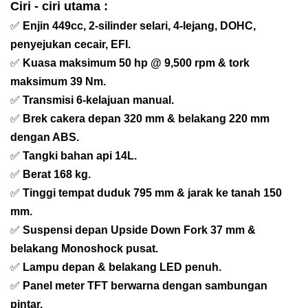
Ciri - ciri utama :
✅
Enjin 449cc, 2-silinder selari, 4-lejang, DOHC,
penyejukan cecair, EFI.
✅
Kuasa maksimum 50 hp @ 9,500 rpm & tork
maksimum 39 Nm.
✅
Transmisi 6-kelajuan manual.
✅
Brek cakera depan 320 mm & belakang 220 mm
dengan ABS.
✅
Tangki bahan api 14L.
✅
Berat 168 kg.
✅
Tinggi tempat duduk 795 mm & jarak ke tanah 150
mm.
✅
Suspensi depan Upside Down Fork 37 mm &
belakang Monoshock pusat.
✅
Lampu depan & belakang LED penuh.
✅
Panel meter TFT berwarna dengan sambungan
pintar.