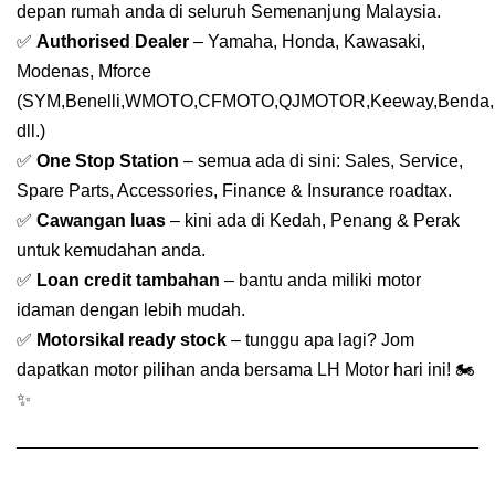
depan rumah anda di seluruh Semenanjung Malaysia.
✅
Authorised Dealer
– Yamaha, Honda, Kawasaki,
Modenas, Mforce
(SYM,Benelli,WMOTO,CFMOTO,QJMOTOR,Keeway,Benda,
dll.)
✅
One Stop Station
– semua ada di sini: Sales, Service,
Spare Parts, Accessories, Finance & Insurance roadtax.
✅
Cawangan luas
– kini ada di Kedah, Penang & Perak
untuk kemudahan anda.
✅
Loan credit tambahan
– bantu anda miliki motor
idaman dengan lebih mudah.
✅
Motorsikal ready stock
– tunggu apa lagi? Jom
dapatkan motor pilihan anda bersama LH Motor hari ini! 🏍️
✨