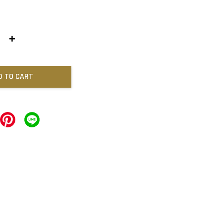
+
D TO CART