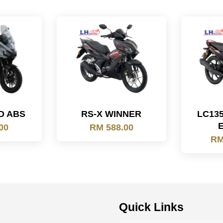
D ABS
RS-X WINNER
LC135
00
RM 588.00
RM
Quick Links