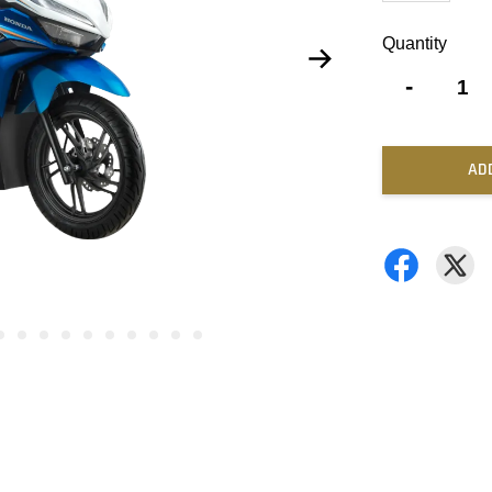
Quantity
-
AD