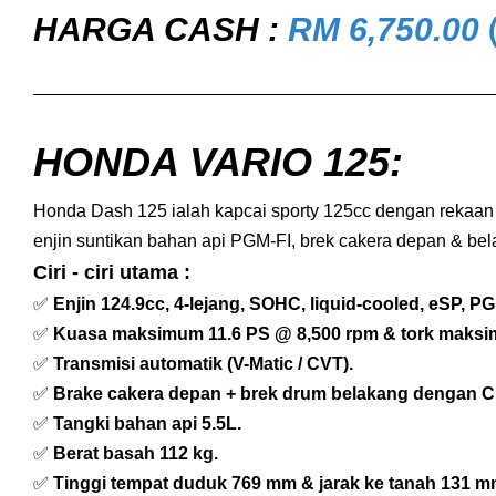
HARGA CASH :
RM 6,750.00
HONDA VARIO 125
:
Honda Dash 125 ialah kapcai sporty 125cc dengan rekaan
enjin suntikan bahan api PGM-FI, brek cakera depan & b
Ciri - ciri utama :
✅
Enjin 124.9cc, 4-lejang, SOHC, liquid-cooled, eSP, PG
✅
Kuasa maksimum 11.6 PS @ 8,500 rpm & tork maksi
✅
Transmisi automatik (V-Matic / CVT).
✅
Brake cakera depan + brek drum belakang dengan C
✅
Tangki bahan api 5.5L.
✅
Berat basah 112 kg.
✅
Tinggi tempat duduk 769 mm & jarak ke tanah 131 m