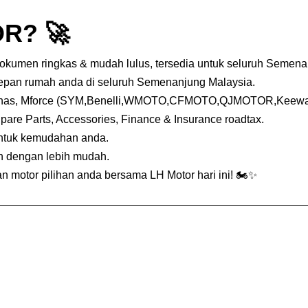
R? 🚀
dokumen ringkas & mudah lulus, tersedia untuk seluruh Semena
depan rumah anda di seluruh Semenanjung Malaysia.
nas, Mforce (SYM,Benelli,WMOTO,CFMOTO,QJMOTOR,Keeway,
Spare Parts, Accessories, Finance & Insurance roadtax.
untuk kemudahan anda.
an dengan lebih mudah.
 motor pilihan anda bersama LH Motor hari ini! 🏍️✨