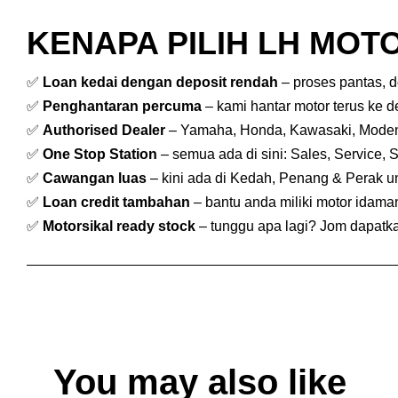
KENAPA PILIH LH MOTO
✅
Loan kedai dengan deposit rendah
– proses pantas, 
✅
Penghantaran percuma
– kami hantar motor terus ke 
✅
Authorised Dealer
– Yamaha, Honda, Kawasaki, Mode
✅
One Stop Station
– semua ada di sini: Sales, Service, 
✅
Cawangan luas
– kini ada di Kedah, Penang & Perak 
✅
Loan credit tambahan
– bantu anda miliki motor idam
✅
Motorsikal ready stock
– tunggu apa lagi? Jom dapatkan
You may also like