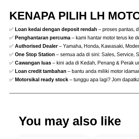
KENAPA PILIH LH MOTO
✅
Loan kedai dengan deposit rendah
– proses pantas, 
✅
Penghantaran percuma
– kami hantar motor terus ke 
✅
Authorised Dealer
– Yamaha, Honda, Kawasaki, Mode
✅
One Stop Station
– semua ada di sini: Sales, Service, 
✅
Cawangan luas
– kini ada di Kedah, Penang & Perak 
✅
Loan credit tambahan
– bantu anda miliki motor idam
✅
Motorsikal ready stock
– tunggu apa lagi? Jom dapatkan
You may also like