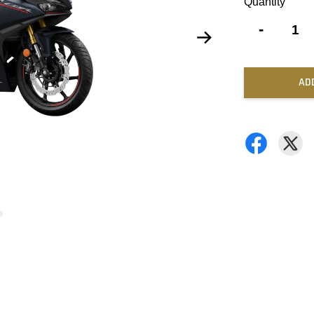
Quantity
-
AD