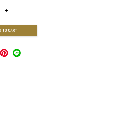
+
D TO CART