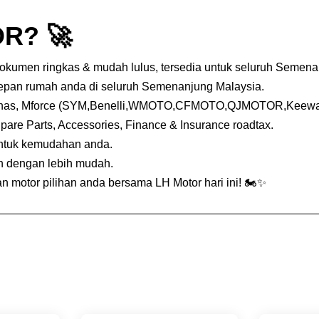
R? 🚀
dokumen ringkas & mudah lulus, tersedia untuk seluruh Semena
depan rumah anda di seluruh Semenanjung Malaysia.
nas, Mforce (SYM,Benelli,WMOTO,CFMOTO,QJMOTOR,Keeway,
Spare Parts, Accessories, Finance & Insurance roadtax.
untuk kemudahan anda.
an dengan lebih mudah.
 motor pilihan anda bersama LH Motor hari ini! 🏍️✨