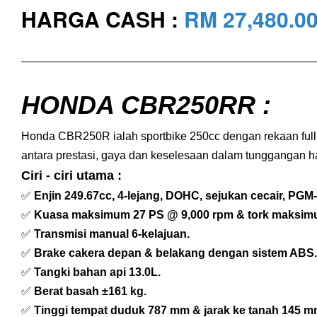
HARGA CASH :
RM 27,480.0
HONDA CBR250RR
:
Honda CBR250R ialah sportbike 250cc dengan rekaan full
antara prestasi, gaya dan keselesaan dalam tunggangan ha
Ciri - ciri utama :
✅
Enjin 249.67cc, 4-lejang, DOHC, sejukan cecair, PGM-
✅
Kuasa maksimum 27 PS @ 9,000 rpm & tork maksim
✅
Transmisi manual 6-kelajuan.
✅
Brake cakera depan & belakang dengan sistem ABS.
✅
Tangki bahan api 13.0L.
✅
Berat basah ±161 kg.
✅
Tinggi tempat duduk 787 mm & jarak ke tanah 145 m